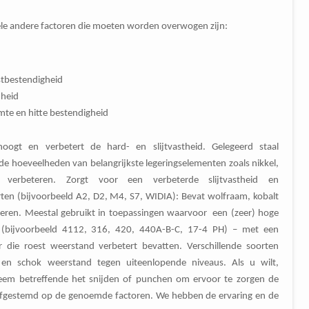
le andere factoren die moeten worden overwogen zijn:
tbestendigheid
heid
te en hitte bestendigheid
rhoogt en verbetert de hard- en slijtvastheid. Gelegeerd staal
e hoeveelheden van belangrijkste legeringselementen zoals nikkel,
 verbeteren. Zorgt voor een verbeterde slijtvastheid en
ten (bijvoorbeeld A2, D2, M4, S7, WIDIA): Bevat wolfraam, kobalt
eteren. Meestal gebruikt in toepassingen waarvoor een (zeer) hoge
aal (bijvoorbeeld 4112, 316, 420, 440A-B-C, 17-4 PH) – met een
ie roest weerstand verbetert bevatten. Verschillende soorten
id en schok weerstand tegen uiteenlopende niveaus. Als u wilt,
eem betreffende het snijden of punchen om ervoor te zorgen de
n afgestemd op de genoemde factoren. We hebben de ervaring en de