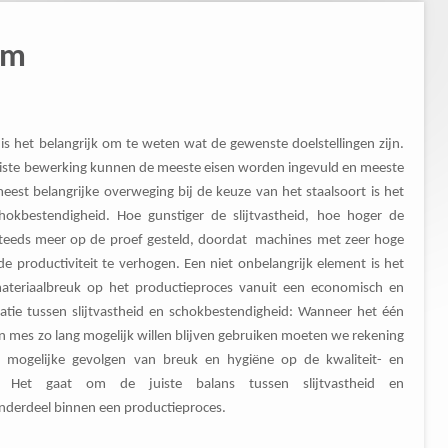
am
is het belangrijk om te weten wat de gewenste doelstellingen zijn.
 juiste bewerking kunnen de meeste eisen worden ingevuld en meeste
est belangrijke overweging bij de keuze van het staalsoort is het
chokbestendigheid. Hoe gunstiger de slijtvastheid, hoe hoger de
steeds meer op de proef gesteld, doordat machines met zeer hoge
 productiviteit te verhogen. Een niet onbelangrijk element is het
teriaalbreuk op het productieproces vanuit een economisch en
relatie tussen slijtvastheid en schokbestendigheid: Wanneer het één
 mes zo lang mogelijk willen blijven gebruiken moeten we rekening
 mogelijke gevolgen van breuk en hygiëne op de kwaliteit- en
en. Het gaat om de juiste balans tussen slijtvastheid en
 onderdeel binnen een productieproces.