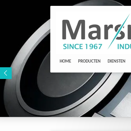
Ga
direct
naar
de
hoofdinhoud
HOME
PRODUCTEN
DIENSTEN