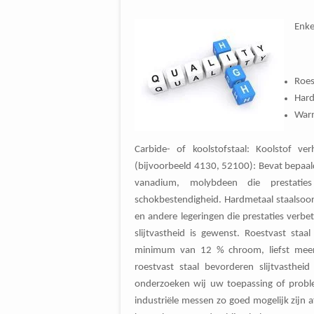
Enke
Roes
Hard
Warm
Carbide- of koolstofstaal: Koolstof ve
(bijvoorbeeld 4130, 52100): Bevat bepaald
vanadium, molybdeen die prestaties
schokbestendigheid. Hardmetaal staalsoor
en andere legeringen die prestaties verb
slijtvastheid is gewenst. Roestvast st
minimum van 12 % chroom, liefst meer d
roestvast staal bevorderen slijtvasthe
onderzoeken wij uw toepassing of probl
industriële messen zo goed mogelijk zij