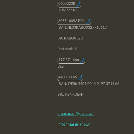
06082238
BTW nr.: NL
805514053 B01
IBAN:NL33RABO0327718617
BIC RABONL2U
Postbank DE
197 371 466
BLZ
440 100 46
IBAN: DE56 4401 0046 0197 3714 66
BIC: PBNKDEFF
emarsman@planet.nl
info@marsmanbv.nl