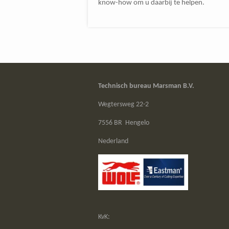
know-how om u daarbij te helpen.
Technisch bureau Marsman B.V.
Wegtersweg 22-2
7556 BR Hengelo
Nederland
KvK: